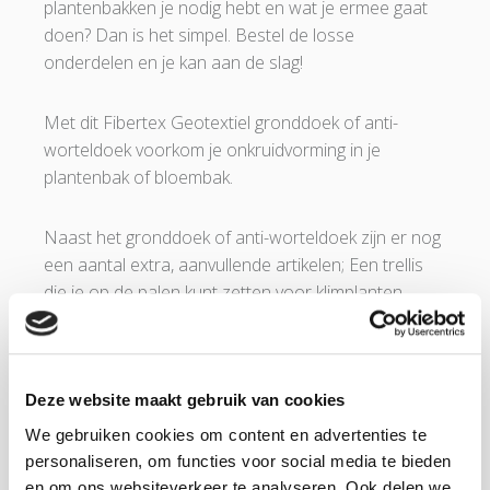
plantenbakken je nodig hebt en wat je ermee gaat
doen? Dan is het simpel. Bestel de losse
onderdelen en je kan aan de slag!
Met dit Fibertex Geotextiel gronddoek of anti-
worteldoek voorkom je onkruidvorming in je
plantenbak of bloembak.
Naast het gronddoek of anti-worteldoek zijn er nog
een aantal extra, aanvullende artikelen; Een trellis
die je op de palen kunt zetten voor klimplanten,
aparte houten planken (60 en 120 cm) waarmee je
tussen de plantenbakken een tuinbankje kunt
creëeren en beslag om het tuinbankje te kunnen
bevestigen.
Deze website maakt gebruik van cookies
We gebruiken cookies om content en advertenties te
PRODUCTDETAILS FIBERTEX
personaliseren, om functies voor social media te bieden
GEOTEXTIEL GRONDDOEK:
en om ons websiteverkeer te analyseren. Ook delen we