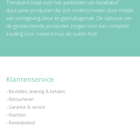
Trendyard staat voor het aanbieden van kwalitatief
duurzame producten die zich onderscheiden door middel
van vormgeving, kleur en gebruiksgemak. De opbouw van
de geselecteerde producten zorgen voor een complete
invulling voor zowel in huis als buiten huis.
Klantenservice
› Bestellen, levering & betalen
› Retourneren
› Garantie & service
› Klachten
› Reviewbeleid