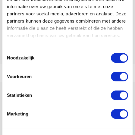
informatie over uw gebruik van onze site met onze
Materiaal: Fibertex-geotextiel
partners voor social media, adverteren en analyse. Deze
lengte: 160 cm
partners kunnen deze gegevens combineren met andere
Breedte: 150 cm
informatie die u aan ze heeft verstrekt of die ze hebben
Verzendkosten: dit item is onderworpen aan
verzameld op basis van uw gebruik van hun services.
hogere verzendkosten.
Toestemmingsselectie
Noodzakelijk
Voorkeuren
Statistieken
Nieuwsbrief
Marketing
Blijf op de hoogte met de Trendyard Nieuwsbrief.
Versturen