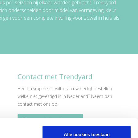
ds per seizoen bij elkaar worden gebracht. Trendyard
zich onderscheiden door middel van vormgeving, kleur
en voor een complete invulling voor zowel in huis als
Contact met Trendyard
Heeft u vragen? Of wilt u via uw bedrijf bestellen
welke niet gevestigd is in Nederland? Neem dan
contact
met ons op.
Neem contact met ons op
Alle cookies toestaan