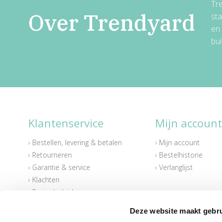
Tre
Over Trendyard
sta
en
bui
Klantenservice
Mijn account
› Bestellen, levering & betalen
› Mijn account
› Retourneren
› Bestelhistorie
› Garantie & service
› Verlanglijst
› Klachten
Informatie
› Reviewbeleid
Deze website maakt gebru
Over Trendyard