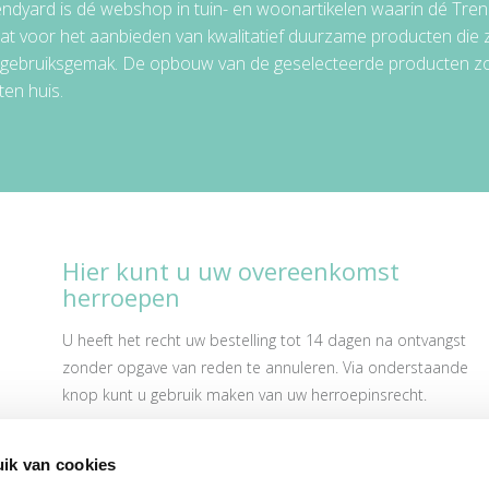
ndyard is dé webshop in tuin- en woonartikelen waarin dé Tren
at voor het aanbieden van kwalitatief duurzame producten die 
 gebruiksgemak. De opbouw van de geselecteerde producten zorg
ten huis.
Hier kunt u uw overeenkomst
herroepen
U heeft het recht uw bestelling tot 14 dagen na ontvangst
zonder opgave van reden te annuleren. Via onderstaande
knop kunt u gebruik maken van uw herroepinsrecht.
Herroepingsrecht
ik van cookies