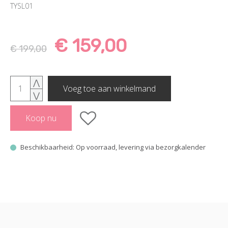
TYSL01
€ 159,00
€ 199,00
⋀
Voeg toe aan winkelmand
⋁
Koop nu
Beschikbaarheid: Op voorraad, levering via bezorgkalender