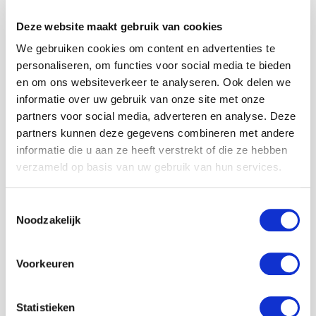
Materiaal: FSC sparrenhout
Kleur: grijs bruin
Deze website maakt gebruik van cookies
Hoogte: 178 cm
We gebruiken cookies om content en advertenties te
Breedte: 49 cm
personaliseren, om functies voor social media te bieden
Diepte: 40 cm
en om ons websiteverkeer te analyseren. Ook delen we
Verzendkosten: dit item is onderworpen aan
informatie over uw gebruik van onze site met onze
hogere verzendkosten. De verzendkosten
partners voor social media, adverteren en analyse. Deze
worden automatisch berekend en weergegeven
partners kunnen deze gegevens combineren met andere
in je winkelmand.
informatie die u aan ze heeft verstrekt of die ze hebben
verzameld op basis van uw gebruik van hun services.
Bijzonderheden: de houten decoratie ladder is
zowel buiten als binnen te gebruiken. Bij
Toestemmingsselectie
Noodzakelijk
buitengebruik raden wij aan om de decoratie ladder
in een beschutte/ overdekte ruimte neer te zetten.
De decoratie ladder wordt volledig geassembleerd
Voorkeuren
geleverd.
Statistieken